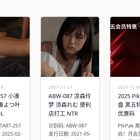
18
2025-11-17
2025-11-0
257 小凑
ABW-087 凉森玲
2025 Pi
凑よつ叶
梦 涼森れむ 便利
盘 黑五
L
店打工 NTR
优惠码
TART-257
识别码: ABW-087
PikPak
2025-02-
发行日期: 2021-05-
启！月会员