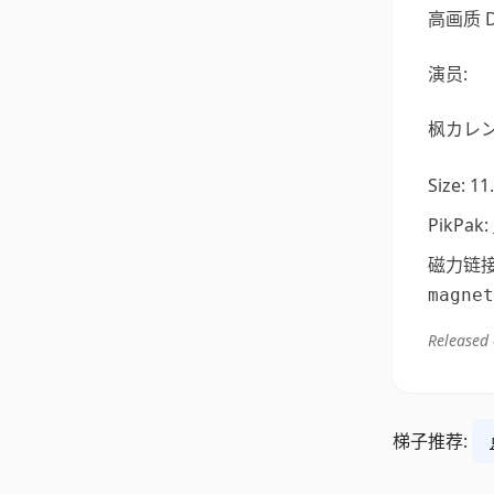
高画质 
演员:
枫カレ
Size: 1
PikPak:
磁力链
Released
梯子推荐: