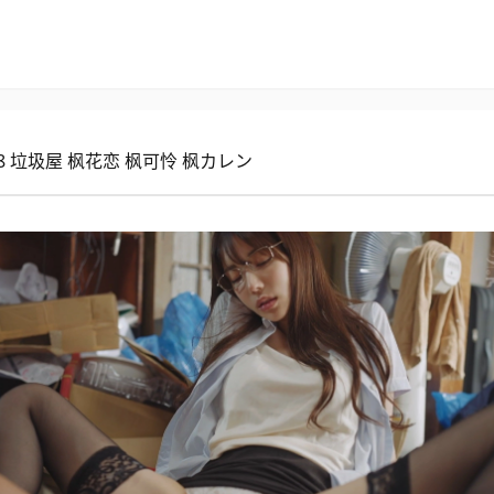
508 垃圾屋 枫花恋 枫可怜 枫カレン