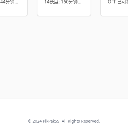
 144分钟导
14长度: 160分钟制
OFF 已
宰珍歩制作
作商: プレステージ
一次的超
Dクリエイ
发行商:
于 11 月
 SOD
ABSOLUTELY
开始！享受
:4K 高画质
WONDERFUL演员:
存储、无
 OL 戏
凉森れむSize:
载、高速
作品演员:小
7.6GB中文字幕
画播放等
ze:
PikPak: 网盘分享
权！预售
KPikPak:
(需要开梯子访问)
动期。预
(需要开梯
磁力链接：
始于 2025
磁力链接
magnet:?
00：00
xt=urn:btih:C8478
月保费可
提前 20
支持支付
期间开始
© 2024
PikPakSS
. All Rights Reserved.