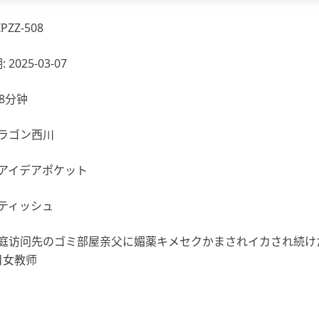
PZZ-508
2025-03-07
18分钟
ドラゴン西川
 アイデアポケット
 ティッシュ
 家庭访问先のゴミ部屋亲父に媚薬キメセクかまされイカされ続け
目女教师