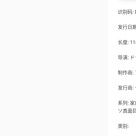
识别码: I
发行日期: 
长度: 1
导演: 
制作商:
发行商:
系列:
ソ真面
类别: