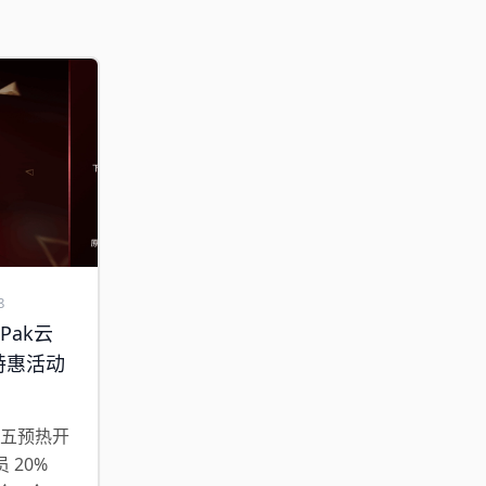
8
kPak云
特惠活动
 黑五预热开
 20%